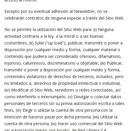
Excepto por su eventual adhesión al Newsletter, no se
celebrarán contratos de ninguna especie a través del Sitio Web.
No se permite la utilización del Sitio Web para: (i) Ninguna
actividad contraria a la ley, a la moral o a las buenas
costumbres, (ii) Subir ("up load"), publicar, transmitir o poner a
disposición por cualquier medio y forma, cualquier material o
contenido que pudiera ser considerado ofensivo, difamatorio,
injurioso, calumnioso, discriminatorio u objetable, (iii) Publicar,
transmitir o poner a disposición por cualquier medio y forma,
contenidos violatorios de derechos de terceros, incluidos, pero
no limitados a, derechos de propiedad intelectual o industrial,
(iv) Modificar el Sitio Web, servidores o redes conectadas, así
como interferirlo o interrumpirlo, (v) Divulgar o colectar datos
personales de terceros sin su previa autorización escrita a tales
fines, (vi) Elegir o utilizar la cuenta de otra persona con la
intención de hacerse pasar por dicha persona; (vii) Utilizar la
cuenta de otra persona; (ix) Hacer uso comercial del Sitio Web
sin autorización previa, por escrito, de Red Librera S.A.