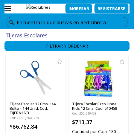
INGRESAR
REGISTRARSE
Tijeras Escolares
FILTRAR Y ORDENAR
Tijera Escolar 12 Cms. 1/4
Tijera Escolar Ezco Linea
Bulto - 144 Unid. Cod.
Kids 12 Cms. Cod. 510458
TIJERA12/B
Cod: 252-510458
Cod: 252-TIJERA12/B
$713,37
$86.762,84
Cantidad por Caja: 180