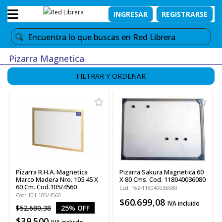
INGRESAR
REGISTRARSE
Pizarra Magnetica
FILTRAR Y ORDENAR
Pizarra R.H.A. Magnetica
Pizarra Sakura Magnetica 60
Marco Madera Nro. 105 45 X
X 80 Cms. Cod. 118040036080
60 Cm. Cod.105/4560
Cod: 162-118040036080
Cod: 101-105/4560
$60.699,08
IVA incluido
$52.680,38
25% OFF
$39.500