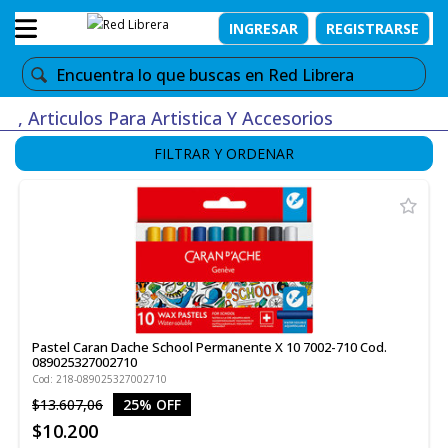
INGRESAR
REGISTRARSE
, Articulos Para Artistica Y Accesorios
FILTRAR Y ORDENAR
Pastel Caran Dache School Permanente X 10 7002-710 Cod.
089025327002710
Cod: 218-089025327002710
$13.607,06
25% OFF
$10.200