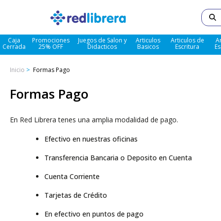
Caja
Promociones
Juegos de Salon y
Articulos
Articulos de
A
Cerrada
25% OFF
Didacticos
Basicos
Escritura
Es
Inicio
Formas Pago
Formas Pago
En Red Librera tenes una amplia modalidad de pago.
Efectivo en nuestras oficinas
Transferencia Bancaria o Deposito en Cuenta
Cuenta Corriente
Tarjetas de Crédito
En efectivo en puntos de pago