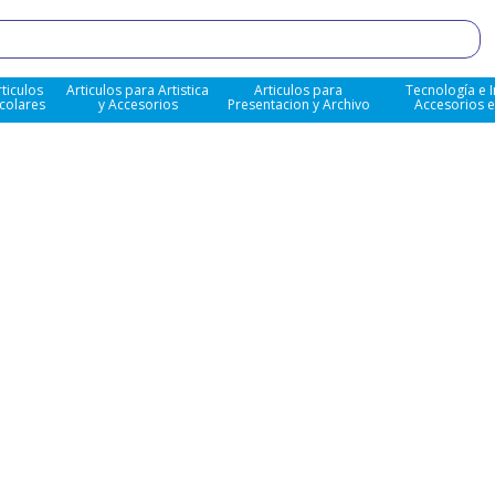
rticulos
Articulos para Artistica
Articulos para
Tecnología e 
colares
y Accesorios
Presentacion y Archivo
Accesorios 