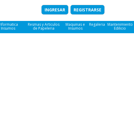
INGRESAR
REGISTRARSE
Informatica
Resmas y Articulos
Maquinas e
Regaleria
Mantenimiento
e Insumos
de Papeleria
Insumos
Edilicio