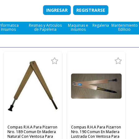
INGRESAR
REGISTRARSE
Informatica
Resmas y Articulos
Maquinas e
Regaleria
Mantenimiento
e Insumos
de Papeleria
Insumos
Edilicio
Compas R.H.A Para Pizarron
Compas R.H.A Para Pizarron
Nro. 189 Comun En Madera
Nro. 190 Comun En Madera
Natural Con Ventosa Para
Lustrada Con Ventosa Para