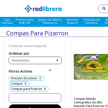
Caja
Promociones
Juegos de Salon y
Articulos
Articulos de
A
Cerrada
25% OFF
Didacticos
Basicos
Escritura
Es
Compas Para Pizarron
Comenzar nueva búsqueda
Ordenar por
Destacados
Filtros Activos
Articulos Escolares
X
Compas
X
Compas para Pizarron
X
Compas Mundo
Cartografico De Alto
Impacto Para Pizarron 3