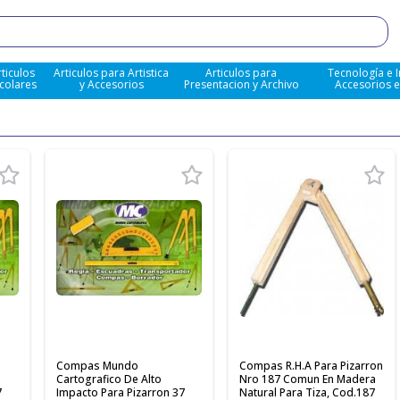
rticulos
Articulos para Artistica
Articulos para
Tecnología e 
colares
y Accesorios
Presentacion y Archivo
Accesorios 
Compas Mundo
Compas R.H.A Para Pizarron
Cartografico De Alto
Nro 187 Comun En Madera
7
Impacto Para Pizarron 37
Natural Para Tiza, Cod.187