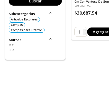
Cm Con Ventosa De Go
Para Tiza Cod. T-007
Cod: 212-T-007
$30.687,54
Subcatergorias
Articulos Escolares
Compas
Compas para Pizarron
Agregar
Marcas
M C
RHA