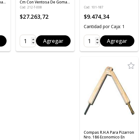
ma
Cm Con Ventosa De Goma
Para Marcador Cod. T-008
Cod: 212-T-008
Cod: 101-187
$27.263,72
$9.474,34
Cantidad por Caja: 1
Agregar
Agregar
Compas R.H.A Para Pizarron
Nro. 186 Economico En