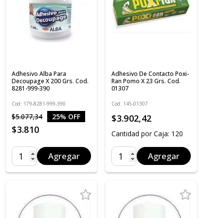
Adhesivo Alba Para
Adhesivo De Contacto Poxi-
Decoupage X 200 Grs. Cod.
Ran Pomo X 23 Grs. Cod.
8281-999-390
01307
Cod: 179-8281-999-390
Cod: 145-01307
$5.077,34
25% OFF
$3.902,42
$3.810
Cantidad por Caja: 120
Agregar
Agregar