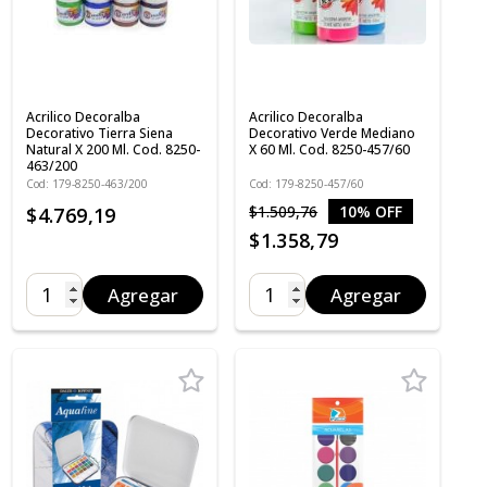
Acrilico Decoralba
Acrilico Decoralba
Decorativo Tierra Siena
Decorativo Verde Mediano
Natural X 200 Ml. Cod. 8250-
X 60 Ml. Cod. 8250-457/60
463/200
Cod: 179-8250-463/200
Cod: 179-8250-457/60
$1.509,76
10% OFF
$4.769,19
$1.358,79
Agregar
Agregar