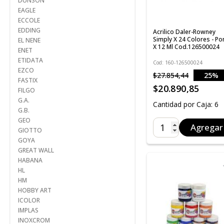
DUNSON
EAGLE
ECCOLE
EDDING
Acrilico Daler-Rowney
Simply X 24 Colores - P
EL NENE
X 12 Ml Cod.126500024
ENET
ETIDATA
Cod: 160-126500024
EZCO
$27.854,44
25%
FASTIX
OFF
$20.890,85
FILGO
G.A.
Cantidad por Caja: 6
G.B.
GEO
Agregar
GIOTTO
GOYA
GREAT WALL
HABANA
HL
HM
HOBBY ART
ICOLOR
IMPLAS
INOXCROM