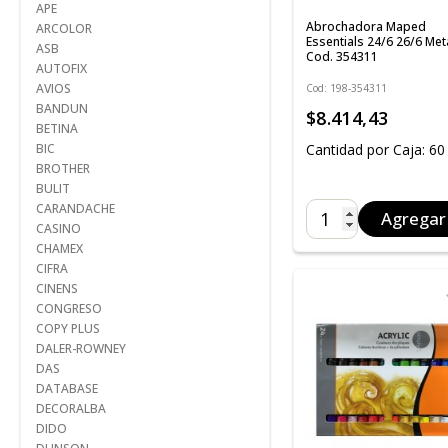
APE
Abrochadora Maped
ARCOLOR
Essentials 24/6 26/6 Met
ASB
Cod. 354311
AUTOFIX
AVIOS
Cod: 198-354311
BANDUN
$8.414,43
BETINA
Cantidad por Caja: 60
BIC
BROTHER
BULIT
CARANDACHE
Agregar
CASINO
CHAMEX
CIFRA
CINENS
CONGRESO
COPY PLUS
DALER-ROWNEY
DAS
DATABASE
DECORALBA
DIDO