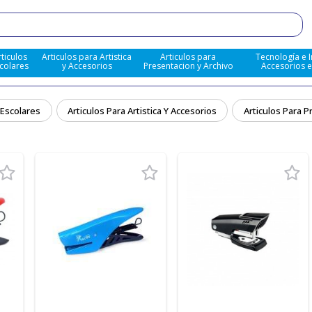
rticulos
Articulos para Artistica
Articulos para
Tecnología e 
colares
y Accesorios
Presentacion y Archivo
Accesorios 
 Escolares
Articulos Para Artistica Y Accesorios
Articulos Para P