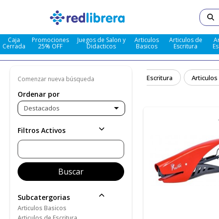
Caja
Promociones
Juegos de Salon y
Articulos
Articulos de
A
Cerrada
25% OFF
Didacticos
Basicos
Escritura
Es
dacticos
Articulos Basicos
Articulos De Escritura
Articulos
Comenzar nueva búsqueda
Ordenar por
Destacados
Filtros Activos
Subcatergorias
Articulos Basicos
Articulos de Escritura