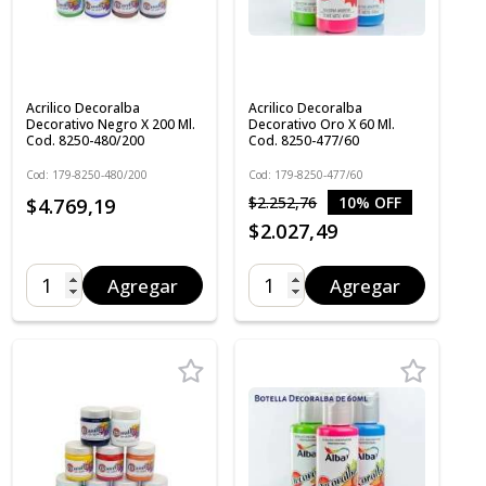
Acrilico Decoralba
Acrilico Decoralba
Decorativo Negro X 200 Ml.
Decorativo Oro X 60 Ml.
Cod. 8250-480/200
Cod. 8250-477/60
Cod: 179-8250-480/200
Cod: 179-8250-477/60
$2.252,76
10% OFF
$4.769,19
$2.027,49
Agregar
Agregar