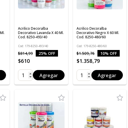
Acrilico Decoralba
Acrilico Decoralba
Ml.
Decorativo Lavanda X 40 Ml.
Decorativo Negro X 60 Ml.
Cod. 8250-493/40
Cod. 8250-480/60
Cod: 179-8250-493/40
Cod: 179-8250-480/60
$814,99
25% OFF
$1.509,76
10% OFF
$610
$1.358,79
Agregar
Agregar