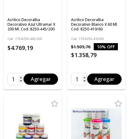
Acrilico Decoralba
Acrilico Decoralba
Decorativo Azul Ultramar X
Decorativo Blanco X 60 Ml.
200 Ml. Cod. 8250-445/200
Cod. 8250-410/60
Cod: 179-8250-445/200
Cod: 179-8250-410/60
$1.509,76
10% OFF
$4.769,19
$1.358,79
Agregar
Agregar