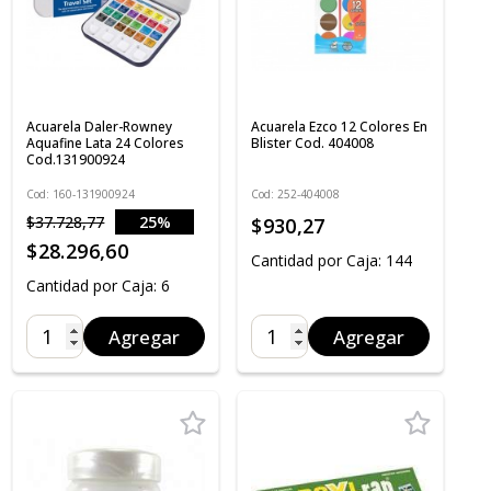
Acuarela Daler-Rowney
Acuarela Ezco 12 Colores En
Aquafine Lata 24 Colores
Blister Cod. 404008
Cod.131900924
Cod: 160-131900924
Cod: 252-404008
$37.728,77
25%
$930,27
OFF
$28.296,60
Cantidad por Caja: 144
Cantidad por Caja: 6
Agregar
Agregar