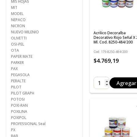
MIS HOJAS
MIT
MODEL
NEPACO
NICRON
NUEVO MILENIO
Acrilico Decoralba
Decorativo Rojo Señal X
OLIVETTI
Ml. Cod. 8250-484/200
OSI-PEL
OTA
Cod: 179-8250-484/200
PAPER MATE
$4.769,19
PARKER
PAX
PEGASOLA
PERALTE
Agregar
PILOT
PILOT GRAPH
POTOSI
POXI-RAN
POXILINA
POXIPOL
PROFESSIONAL Seal
PX
RAB