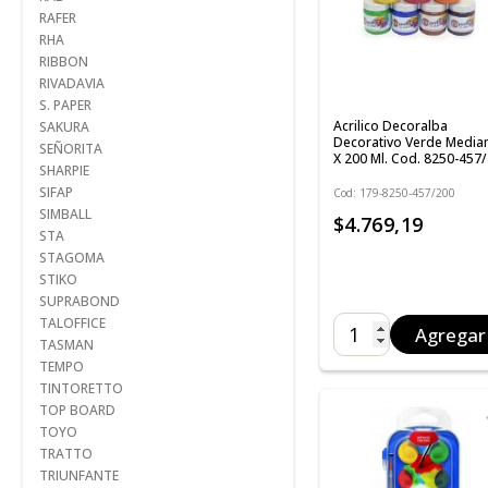
RAFER
RHA
RIBBON
RIVADAVIA
S. PAPER
Acrilico Decoralba
SAKURA
Decorativo Verde Media
SEÑORITA
X 200 Ml. Cod. 8250-457
SHARPIE
SIFAP
Cod: 179-8250-457/200
SIMBALL
$4.769,19
STA
STAGOMA
STIKO
SUPRABOND
TALOFFICE
Agregar
TASMAN
TEMPO
TINTORETTO
TOP BOARD
TOYO
TRATTO
TRIUNFANTE