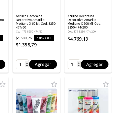
Acrilico Decoralba
Acrilico Decoralba
omo
Decorativo Amarillo
Decorativo Amarillo
Mediano X 60 Ml. Cod. 8250-
Mediano X 200 Ml. Cod.
474/60
8250-474/200
Cod: 179-8250-474/60
Cod: 179-8250-474/200
$1.509,76
10% OFF
$4.769,19
$1.358,79
Agregar
Agregar