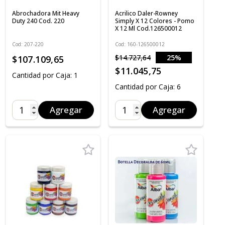
Abrochadora Mit Heavy
Acrilico Daler-Rowney
Duty 240 Cod. 220
Simply X 12 Colores - Pomo
X 12 Ml Cod.126500012
Cod: 207-220
Cod: 160-126500012
$14.727,64
25%
$107.109,65
OFF
$11.045,75
Cantidad por Caja: 1
Cantidad por Caja: 6
Agregar
Agregar