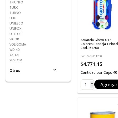
TRIUNFO
TURK
TURNO
UHU
UNIESCO
UNIPOX
UTIL OF
VIGOR
Acuarela Giotto X 12
Colores Bandeja + Pincel
VOLIGOMA
Cod.351200
WD-40
YA TAI
Cod: 160-351200
YESTOM
$4.771,15
Otros
Cantidad por Caja: 40
Agregar