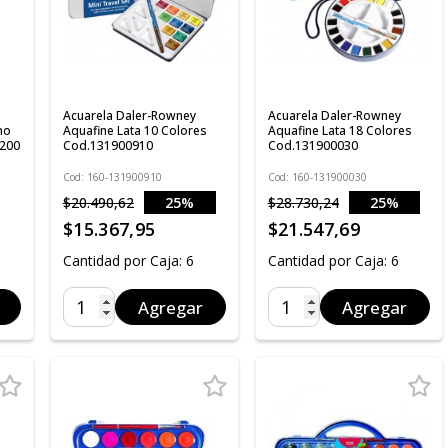
Acuarela Daler-Rowney
Acuarela Daler-Rowney
no
Aquafine Lata 10 Colores
Aquafine Lata 18 Colores
/200
Cod.131900910
Cod.131900030
Cod: 160-131900910
Cod: 160-131900030
$20.490,62
25%
$28.730,24
25%
OFF
OFF
$15.367,95
$21.547,69
Cantidad por Caja: 6
Cantidad por Caja: 6
Agregar
Agregar