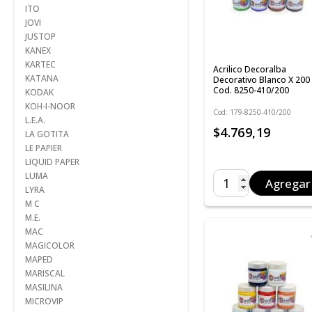
ITO
JOVI
JUSTOP
KANEX
KARTEC
Acrilico Decoralba
KATANA
Decorativo Blanco X 200 
Cod. 8250-410/200
KODAK
KOH-I-NOOR
Cod: 179-8250-410/200
L.E.A.
$4.769,19
LA GOTITA
LE PAPIER
LIQUID PAPER
LUMA
Agregar
LYRA
M C
M.E.
MAC
MAGICOLOR
MAPED
MARISCAL
MASILINA
MICROVIP