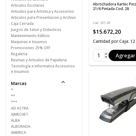
Abrochadora Kartec Pin
Articulos Escolares
21/6 Pintada Cod. 28
Articulos para Artistica y Accesorios
Articulos para Presentacion y Archivo
Cod: 207-28
Caja Cerrada
Juegos de Salon y Didacticos
$15.672,20
Mantenimiento Edilicio
Cantidad por Caja: 12
Maquinas e Insumos
Promociones 25% OFF
Regaleria
Agregar
Resmas y Articulos de Papeleria
Tecnología e Informatica Accesorios
e Insumos
Marcas
*
**
***
AD ASTRA
AJMECHET
ALBA
ALBORADA
AMERICA