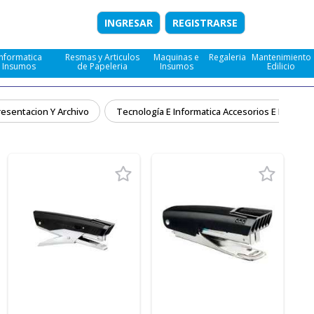
INGRESAR
REGISTRARSE
Informatica
Resmas y Articulos
Maquinas e
Regaleria
Mantenimiento
e Insumos
de Papeleria
Insumos
Edilicio
resentacion Y Archivo
Tecnología E Informatica Accesorios E Insumo