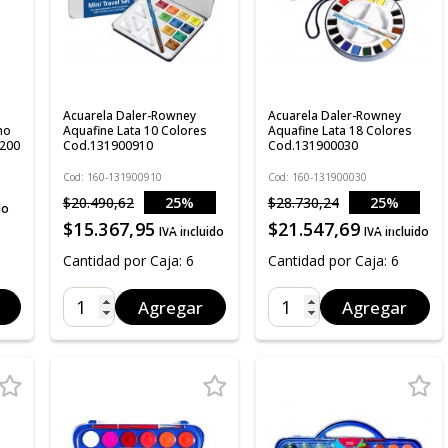
Acuarela Daler-Rowney
Acuarela Daler-Rowney
no
Aquafine Lata 10 Colores
Aquafine Lata 18 Colores
/200
Cod.131900910
Cod.131900030
Cod: 160-131900910
Cod: 160-131900030
$20.490,62
25%
$28.730,24
25%
do
OFF
OFF
$15.367,95
$21.547,69
IVA incluido
IVA incluido
Cantidad por Caja: 6
Cantidad por Caja: 6
Agregar
Agregar