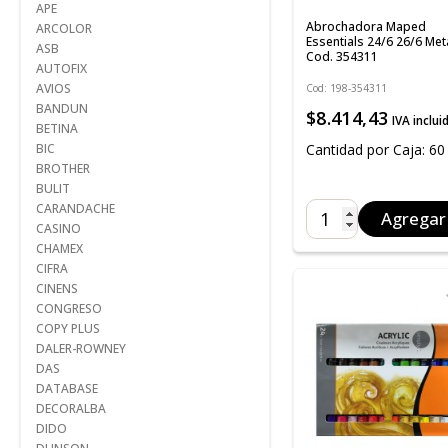
APE
Abrochadora Maped
ARCOLOR
Essentials 24/6 26/6 Met
ASB
Cod. 354311
AUTOFIX
AVIOS
Cod: 198-354311
BANDUN
$8.414,43
IVA inclui
BETINA
Cantidad por Caja: 60
BIC
BROTHER
BULIT
CARANDACHE
Agregar
CASINO
CHAMEX
CIFRA
CINENS
CONGRESO
COPY PLUS
DALER-ROWNEY
DAS
DATABASE
DECORALBA
DIDO