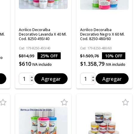
Acrilico Decoralba
Acrilico Decoralba
Ml.
Decorativo Lavanda X 40 Ml.
Decorativo Negro X 60 Ml.
Cod. 8250-493/40
Cod. 8250-480/60
Cod: 179-8250-493/40
Cod: 179-8250-480/60
$814,99
25% OFF
$1.509,76
10% OFF
do
$610
$1.358,79
IVA incluido
IVA incluido
Agregar
Agregar