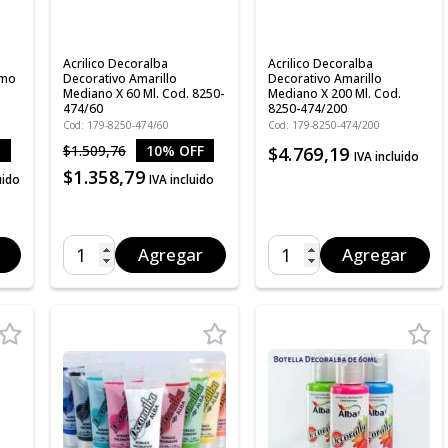
Acrilico Decoralba
Acrilico Decoralba
omo
Decorativo Amarillo
Decorativo Amarillo
Mediano X 60 Ml. Cod. 8250-
Mediano X 200 Ml. Cod.
474/60
8250-474/200
Cod: 179-8250-474/60
Cod: 179-8250-474/200
$1.509,76
10% OFF
$4.769,19
IVA incluido
$1.358,79
uido
IVA incluido
Agregar
Agregar