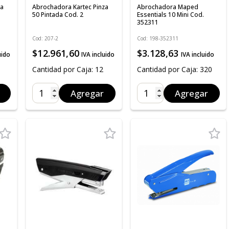
za
Abrochadora Kartec Pinza
Abrochadora Maped
50 Pintada Cod. 2
Essentials 10 Mini Cod.
352311
Cod: 207-2
Cod: 198-352311
$12.961,60
$3.128,63
uido
IVA incluido
IVA incluido
Cantidad por Caja: 12
Cantidad por Caja: 320
Agregar
Agregar