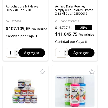
Abrochadora Mit Heavy
Acrilico Daler-Rowney
Duty 240 Cod. 220
Simply X 12 Colores - Pomo
X 12 Ml Cod.126500012
Cod: 207-220
Cod: 160-126500012
$14.727,64
25%
$107.109,65
IVA incluido
OFF
$11.045,75
IVA incluido
Cantidad por Caja: 1
Cantidad por Caja: 6
Agregar
Agregar