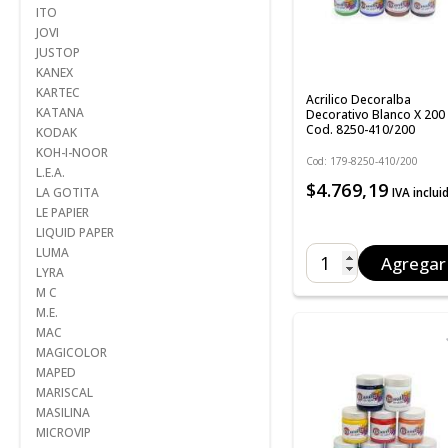
ITO
JOVI
JUSTOP
KANEX
KARTEC
Acrilico Decoralba
KATANA
Decorativo Blanco X 200 
Cod. 8250-410/200
KODAK
KOH-I-NOOR
Cod: 179-8250-410/200
L.E.A.
$4.769,19
IVA inclui
LA GOTITA
LE PAPIER
LIQUID PAPER
LUMA
Agregar
LYRA
M C
M.E.
MAC
MAGICOLOR
MAPED
MARISCAL
MASILINA
MICROVIP