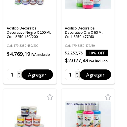
Acrilico Decoralba
Acrilico Decoralba
Decorativo Negro X 200 Ml.
Decorativo Oro X 60 Ml.
Cod. 8250-480/200
Cod. 8250-477/60
Cod: 179-8250-480/200
Cod: 179-8250-477/60
$2.252,76
10% OFF
$4.769,19
IVA incluido
$2.027,49
IVA incluido
Agregar
Agregar