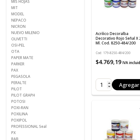
MIS HOJAS
MIT
MODEL
NEPACO
NICRON
NUEVO MILENIO
Acrilico Decoralba
Decorativo Rojo Señal X
OLIVETTI
Ml. Cod. 8250-484/200
OSI-PEL
OTA
Cod: 179-8250-484/200
PAPER MATE
$4.769,19
IVA inclui
PARKER
PAX
PEGASOLA
PERALTE
Agregar
PILOT
PILOT GRAPH
POTOSI
POXI-RAN
POXILINA
POXIPOL
PROFESSIONAL Seal
PX
RAB