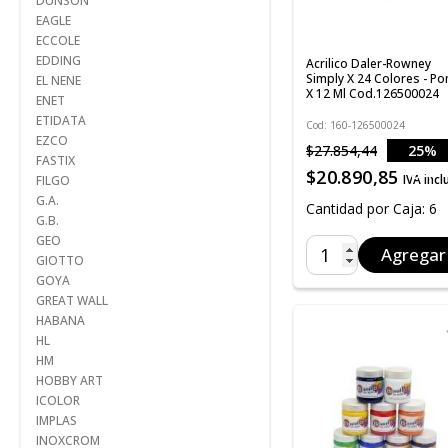
DUNSON
EAGLE
ECCOLE
EDDING
Acrilico Daler-Rowney
Simply X 24 Colores - P
EL NENE
X 12 Ml Cod.126500024
ENET
ETIDATA
Cod: 160-126500024
EZCO
$27.854,44
25%
FASTIX
OFF
$20.890,85
IVA incl
FILGO
G.A.
Cantidad por Caja: 6
G.B.
GEO
Agregar
GIOTTO
GOYA
GREAT WALL
HABANA
HL
HM
HOBBY ART
ICOLOR
IMPLAS
INOXCROM