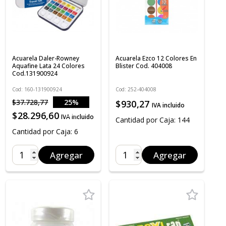
Acuarela Daler-Rowney
Acuarela Ezco 12 Colores En
Aquafine Lata 24 Colores
Blister Cod. 404008
Cod.131900924
Cod: 160-131900924
Cod: 252-404008
$37.728,77
25%
$930,27
IVA incluido
OFF
$28.296,60
IVA incluido
Cantidad por Caja: 144
Cantidad por Caja: 6
Agregar
Agregar