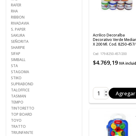
RAFER
RHA
RIBBON
RIVADAVIA
S. PAPER
Acrilico Decoralba
SAKURA
Decorativo Verde Media
SEÑORITA
X 200 Ml. Cod. 8250-457
SHARPIE
SIFAP
Cod: 179-8250-457/200
SIMBALL
$4.769,19
IVA inclui
STA
STAGOMA
STIKO
SUPRABOND
TALOFFICE
Agregar
TASMAN
TEMPO
TINTORETTO
TOP BOARD
TOYO
TRATTO
TRIUNFANTE