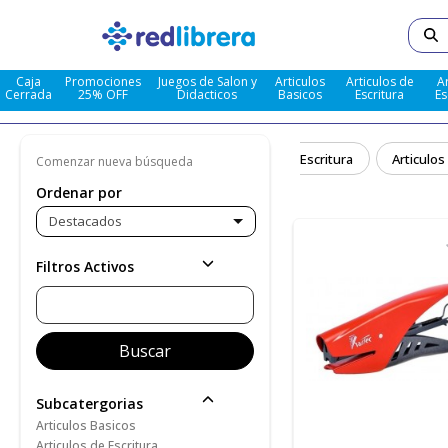
Caja
Promociones
Juegos de Salon y
Articulos
Articulos de
A
Cerrada
25% OFF
Didacticos
Basicos
Escritura
Es
dacticos
Articulos Basicos
Articulos De Escritura
Articulos
Comenzar nueva búsqueda
Ordenar por
Destacados
Filtros Activos
Subcatergorias
Articulos Basicos
Articulos de Escritura