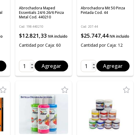
Abrochadora Maped
Abrochadora Mit 50 Pinza
al
Essentials 24/6 26/6 Pinza
Pintada Cod. 44
Metal Cod. 440210
Cod: 198-440210
Cod: 207-44
$12.821,33
$25.747,44
do
IVA incluido
IVA incluido
Cantidad por Caja: 60
Cantidad por Caja: 12
Agregar
Agregar