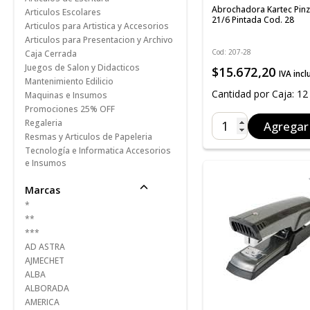
Abrochadora Kartec Pin
Articulos Escolares
21/6 Pintada Cod. 28
Articulos para Artistica y Accesorios
Articulos para Presentacion y Archivo
Cod: 207-28
Caja Cerrada
Juegos de Salon y Didacticos
$15.672,20
IVA incl
Mantenimiento Edilicio
Cantidad por Caja: 12
Maquinas e Insumos
Promociones 25% OFF
Regaleria
Agregar
Resmas y Articulos de Papeleria
Tecnología e Informatica Accesorios
e Insumos
Marcas
*
**
***
AD ASTRA
AJMECHET
ALBA
ALBORADA
AMERICA