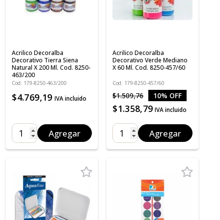
Acrilico Decoralba
Acrilico Decoralba
Decorativo Tierra Siena
Decorativo Verde Mediano
Natural X 200 Ml. Cod. 8250-
X 60 Ml. Cod. 8250-457/60
463/200
Cod: 179-8250-463/200
Cod: 179-8250-457/60
$1.509,76
10% OFF
$4.769,19
IVA incluido
$1.358,79
IVA incluido
Agregar
Agregar