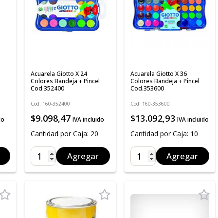
Acuarela Giotto X 24
Acuarela Giotto X 36
Colores Bandeja + Pincel
Colores Bandeja + Pincel
Cod.352400
Cod.353600
Cod: 160-352400
Cod: 160-353600
$9.098,47
$13.092,93
do
IVA incluido
IVA incluido
Cantidad por Caja: 20
Cantidad por Caja: 10
Agregar
Agregar