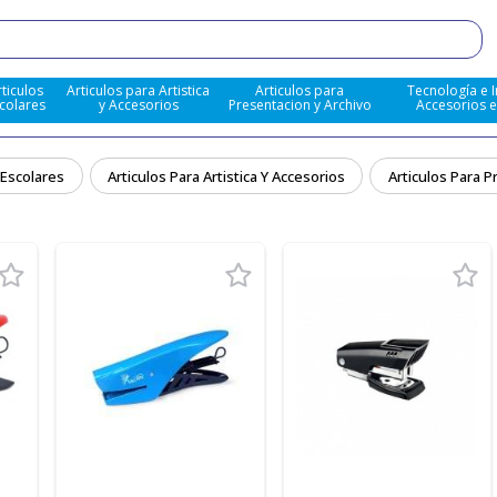
rticulos
Articulos para Artistica
Articulos para
Tecnología e 
colares
y Accesorios
Presentacion y Archivo
Accesorios 
 Escolares
Articulos Para Artistica Y Accesorios
Articulos Para P