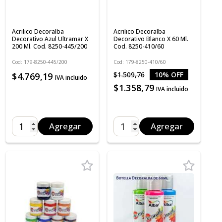
Acrilico Decoralba
Acrilico Decoralba
Decorativo Azul Ultramar X
Decorativo Blanco X 60 Ml.
200 Ml. Cod. 8250-445/200
Cod. 8250-410/60
Cod: 179-8250-445/200
Cod: 179-8250-410/60
$1.509,76
10% OFF
$4.769,19
IVA incluido
$1.358,79
IVA incluido
Agregar
Agregar