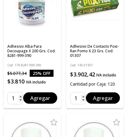
Adhesivo Alba Para
Adhesivo De Contacto Poxi-
Decoupage X 200 Grs. Cod.
Ran Pomo X 23 Grs. Cod.
8281-999-390
01307
Cod: 179-8281-999-390
Cod: 145-01307
$5.077,34
25% OFF
$3.902,42
IVA incluido
$3.810
IVA incluido
Cantidad por Caja: 120
Agregar
Agregar