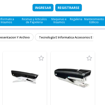
INGRESAR
REGISTRARSE
Informatica
Resmas y Articulos
Maquinas e
Regaleria
Mantenimiento
e Insumos
de Papeleria
Insumos
Edilicio
resentacion Y Archivo
Tecnología E Informatica Accesorios E Insumo