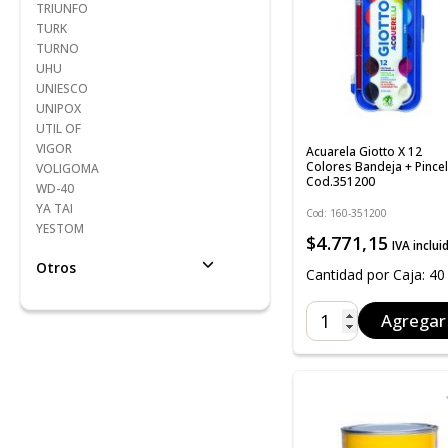
TRIUNFO
TURK
TURNO
UHU
UNIESCO
UNIPOX
UTIL OF
VIGOR
Acuarela Giotto X 12
Colores Bandeja + Pincel
VOLIGOMA
Cod.351200
WD-40
YA TAI
Cod: 160-351200
YESTOM
$4.771,15
IVA inclui
Otros
Cantidad por Caja: 40
Agregar