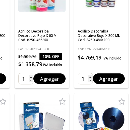
Acrilico Decoralba
Acrilico Decoralba
 200
Decorativo Rojo X 60 Ml.
Decorativo Rojo X 200 Ml.
Cod. 8250-486/60
Cod. 8250-486/200
Cod: 179-8250-486/60
Cod: 179-8250-486/200
$1.509,76
10% OFF
$4.769,19
do
IVA incluido
$1.358,79
IVA incluido
Agregar
Agregar