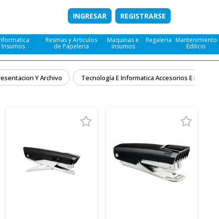
INGRESAR
REGISTRARSE
Informatica
Resmas y Articulos
Maquinas e
Regaleria
Mantenimiento
e Insumos
de Papeleria
Insumos
Edilicio
resentacion Y Archivo
Tecnología E Informatica Accesorios E Insumo