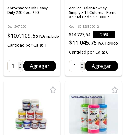
Abrochadora Mit Heavy
Acrilico Daler-Rowney
Duty 240 Cod. 220
Simply X 12 Colores - Pomo
X 12 Ml Cod.126500012
Cod: 207-220
Cod: 160-126500012
$14.727,64
25%
$107.109,65
IVA incluido
OFF
$11.045,75
IVA incluido
Cantidad por Caja: 1
Cantidad por Caja: 6
Agregar
Agregar