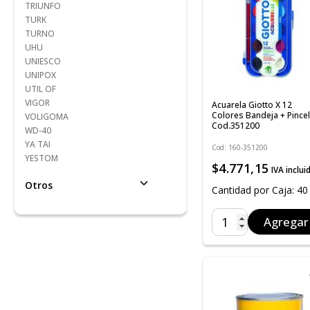
TRIUNFO
TURK
TURNO
UHU
UNIESCO
UNIPOX
UTIL OF
VIGOR
Acuarela Giotto X 12
Colores Bandeja + Pincel
VOLIGOMA
Cod.351200
WD-40
YA TAI
Cod: 160-351200
YESTOM
$4.771,15
IVA inclui
Otros
Cantidad por Caja: 40
Agregar