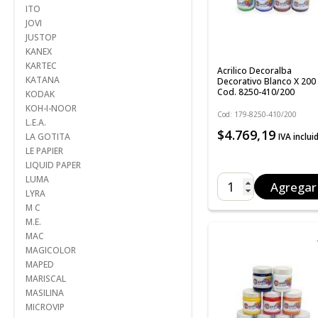
ITO
JOVI
JUSTOP
KANEX
KARTEC
Acrilico Decoralba
KATANA
Decorativo Blanco X 200 
Cod. 8250-410/200
KODAK
KOH-I-NOOR
Cod: 179-8250-410/200
L.E.A.
$4.769,19
IVA inclui
LA GOTITA
LE PAPIER
LIQUID PAPER
LUMA
Agregar
LYRA
M C
M.E.
MAC
MAGICOLOR
MAPED
MARISCAL
MASILINA
MICROVIP