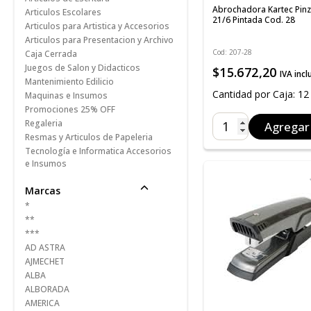
Abrochadora Kartec Pin
Articulos Escolares
21/6 Pintada Cod. 28
Articulos para Artistica y Accesorios
Articulos para Presentacion y Archivo
Cod: 207-28
Caja Cerrada
Juegos de Salon y Didacticos
$15.672,20
IVA incl
Mantenimiento Edilicio
Cantidad por Caja: 12
Maquinas e Insumos
Promociones 25% OFF
Regaleria
Agregar
Resmas y Articulos de Papeleria
Tecnología e Informatica Accesorios
e Insumos
Marcas
*
**
***
AD ASTRA
AJMECHET
ALBA
ALBORADA
AMERICA