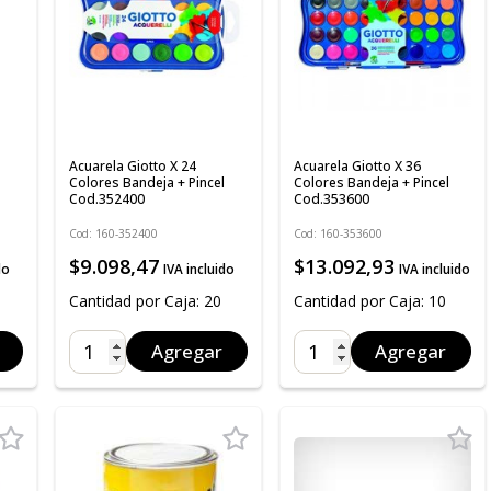
Acuarela Giotto X 24
Acuarela Giotto X 36
Colores Bandeja + Pincel
Colores Bandeja + Pincel
Cod.352400
Cod.353600
Cod: 160-352400
Cod: 160-353600
$9.098,47
$13.092,93
do
IVA incluido
IVA incluido
Cantidad por Caja: 20
Cantidad por Caja: 10
Agregar
Agregar