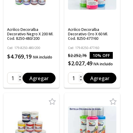
Acrilico Decoralba
Acrilico Decoralba
Decorativo Negro X 200 Ml.
Decorativo Oro X 60 Ml.
Cod. 8250-480/200
Cod. 8250-477/60
Cod: 179-8250-480/200
Cod: 179-8250-477/60
$2.252,76
10% OFF
$4.769,19
IVA incluido
$2.027,49
IVA incluido
Agregar
Agregar