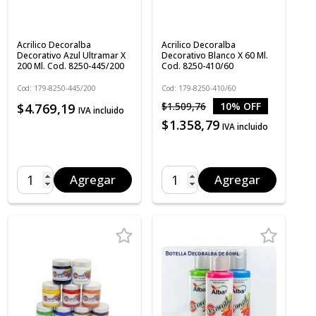
Acrilico Decoralba
Acrilico Decoralba
Decorativo Azul Ultramar X
Decorativo Blanco X 60 Ml.
200 Ml. Cod. 8250-445/200
Cod. 8250-410/60
Cod: 179-8250-445/200
Cod: 179-8250-410/60
$1.509,76
10% OFF
$4.769,19
IVA incluido
$1.358,79
IVA incluido
Agregar
Agregar