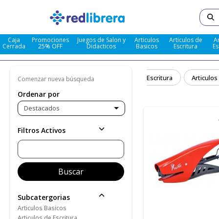
Caja
Promociones
Juegos de Salon y
Articulos
Articulos de
A
Cerrada
25% OFF
Didacticos
Basicos
Escritura
Es
dacticos
Articulos Basicos
Articulos De Escritura
Articulos
Comenzar nueva búsqueda
Ordenar por
Destacados
Filtros Activos
Subcatergorias
Articulos Basicos
Articulos de Escritura