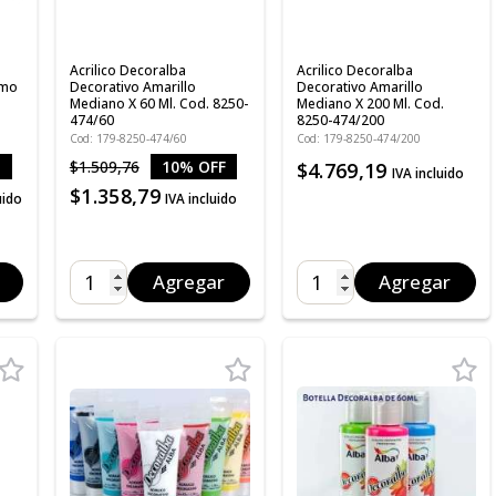
Acrilico Decoralba
Acrilico Decoralba
omo
Decorativo Amarillo
Decorativo Amarillo
Mediano X 60 Ml. Cod. 8250-
Mediano X 200 Ml. Cod.
474/60
8250-474/200
Cod: 179-8250-474/60
Cod: 179-8250-474/200
$1.509,76
10% OFF
$4.769,19
IVA incluido
$1.358,79
uido
IVA incluido
Agregar
Agregar