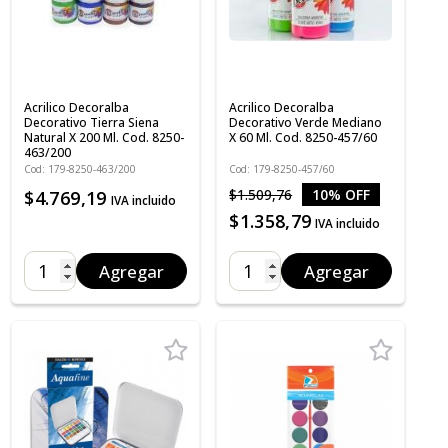
Acrilico Decoralba
Acrilico Decoralba
Decorativo Tierra Siena
Decorativo Verde Mediano
Natural X 200 Ml. Cod. 8250-
X 60 Ml. Cod. 8250-457/60
463/200
Cod: 179-8250-463/200
Cod: 179-8250-457/60
$1.509,76
10% OFF
$4.769,19
IVA incluido
$1.358,79
IVA incluido
Agregar
Agregar