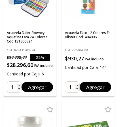
Acuarela Daler-Rowney
Acuarela Ezco 12 Colores En
Aquafine Lata 24 Colores
Blister Cod. 404008
Cod.131900924
Cod: 160-131900924
Cod: 252-404008
$37.728,77
25%
$930,27
IVA incluido
OFF
$28.296,60
IVA incluido
Cantidad por Caja: 144
Cantidad por Caja: 6
Agregar
Agregar