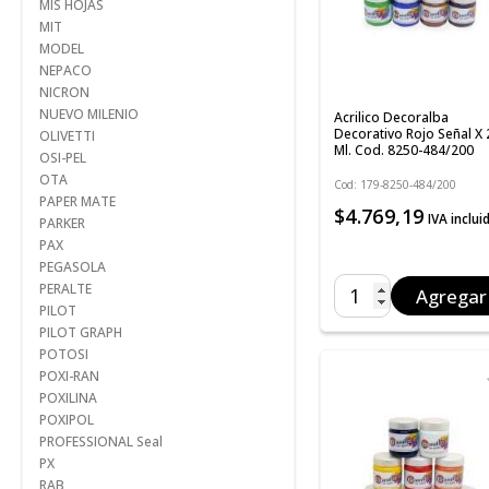
MIS HOJAS
MIT
MODEL
NEPACO
NICRON
NUEVO MILENIO
Acrilico Decoralba
Decorativo Rojo Señal X
OLIVETTI
Ml. Cod. 8250-484/200
OSI-PEL
OTA
Cod: 179-8250-484/200
PAPER MATE
$4.769,19
IVA inclui
PARKER
PAX
PEGASOLA
PERALTE
Agregar
PILOT
PILOT GRAPH
POTOSI
POXI-RAN
POXILINA
POXIPOL
PROFESSIONAL Seal
PX
RAB