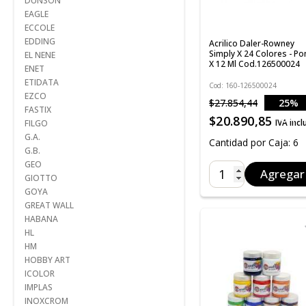
DUNSON
EAGLE
ECCOLE
EDDING
Acrilico Daler-Rowney
Simply X 24 Colores - P
EL NENE
X 12 Ml Cod.126500024
ENET
ETIDATA
Cod: 160-126500024
EZCO
$27.854,44
25%
FASTIX
OFF
$20.890,85
IVA incl
FILGO
G.A.
Cantidad por Caja: 6
G.B.
GEO
Agregar
GIOTTO
GOYA
GREAT WALL
HABANA
HL
HM
HOBBY ART
ICOLOR
IMPLAS
INOXCROM