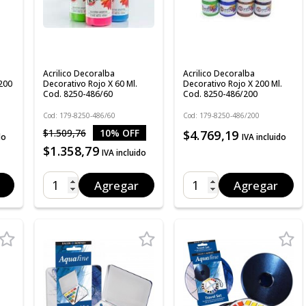
Acrilico Decoralba
Acrilico Decoralba
 200
Decorativo Rojo X 60 Ml.
Decorativo Rojo X 200 Ml.
Cod. 8250-486/60
Cod. 8250-486/200
Cod: 179-8250-486/60
Cod: 179-8250-486/200
$1.509,76
10% OFF
$4.769,19
do
IVA incluido
$1.358,79
IVA incluido
Agregar
Agregar