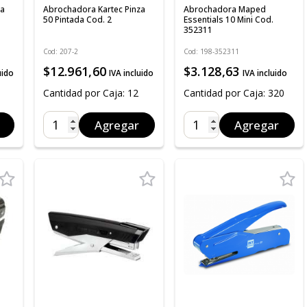
za
Abrochadora Kartec Pinza
Abrochadora Maped
50 Pintada Cod. 2
Essentials 10 Mini Cod.
352311
Cod: 207-2
Cod: 198-352311
$12.961,60
$3.128,63
uido
IVA incluido
IVA incluido
Cantidad por Caja: 12
Cantidad por Caja: 320
Agregar
Agregar