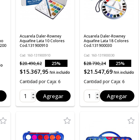
Acuarela Daler-Rowney
Acuarela Daler-Rowney
no
Aquafine Lata 10 Colores
Aquafine Lata 18 Colores
/200
Cod.131900910
Cod.131900030
Cod: 160-131900910
Cod: 160-131900030
$20.490,62
25%
$28.730,24
25%
do
OFF
OFF
$15.367,95
$21.547,69
IVA incluido
IVA incluido
Cantidad por Caja: 6
Cantidad por Caja: 6
Agregar
Agregar