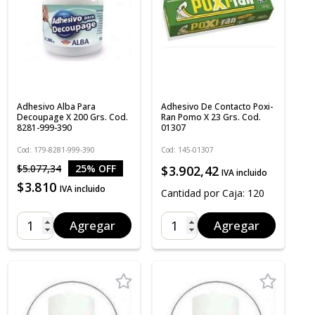
Adhesivo Alba Para
Adhesivo De Contacto Poxi-
Decoupage X 200 Grs. Cod.
Ran Pomo X 23 Grs. Cod.
8281-999-390
01307
Cod: 179-8281-999-390
Cod: 145-01307
$5.077,34
25% OFF
$3.902,42
IVA incluido
$3.810
IVA incluido
Cantidad por Caja: 120
Agregar
Agregar