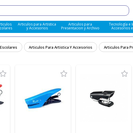
rticulos
Articulos para Artistica
Articulos para
Tecnología e 
colares
y Accesorios
Presentacion y Archivo
Accesorios 
 Escolares
Articulos Para Artistica Y Accesorios
Articulos Para P