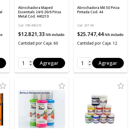
Abrochadora Maped
Abrochadora Mit 50 Pinza
al
Essentials 24/6 26/6 Pinza
Pintada Cod. 44
Metal Cod. 440210
Cod: 198-440210
Cod: 207-44
$12.821,33
$25.747,44
do
IVA incluido
IVA incluido
Cantidad por Caja: 60
Cantidad por Caja: 12
Agregar
Agregar