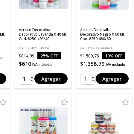
Acrilico Decoralba
Acrilico Decoralba
Ml.
Decorativo Lavanda X 40 Ml.
Decorativo Negro X 60 Ml.
Cod. 8250-493/40
Cod. 8250-480/60
Cod: 179-8250-493/40
Cod: 179-8250-480/60
$814,99
25% OFF
$1.509,76
10% OFF
do
$610
$1.358,79
IVA incluido
IVA incluido
Agregar
Agregar