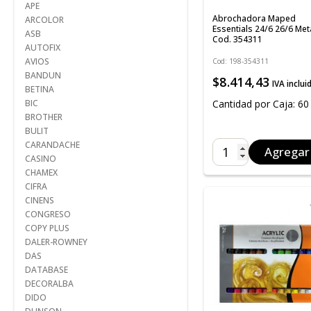
APE
Abrochadora Maped
ARCOLOR
Essentials 24/6 26/6 Met
ASB
Cod. 354311
AUTOFIX
AVIOS
Cod: 198-354311
BANDUN
$8.414,43
IVA inclui
BETINA
Cantidad por Caja: 60
BIC
BROTHER
BULIT
CARANDACHE
Agregar
CASINO
CHAMEX
CIFRA
CINENS
CONGRESO
COPY PLUS
DALER-ROWNEY
DAS
DATABASE
DECORALBA
DIDO